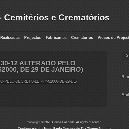
- Cemitérios e Crematórios
 Realizadas
Projectos
Fabricantes
Crematórios
Videos de Projec
S
e 30-12 ALTERADO PELO
52000, DE 29 DE JANEIRO)
Rec
ADO-PELO-DECRETO-LEI-N.º-52000-DE-29-DE-
Arc
Copyright © 2026 Carlos Fazenda. All rights reserved.
Configuração by Nuno Paulo
Template de
The Theme Foundry