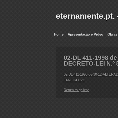
eternamente.pt. 
Home
Apresentação e Video
Obras
02-DL 411-1998 d
DECRETO-LEI N.º 
02-DL-411-1998-de-30-12-ALTER
JANEIRO.pdf
Return to gallery